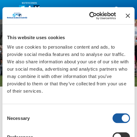
This website uses cookies
We use cookies to personalise content and ads, to
provide social media features and to analyse our traffic.
We also share information about your use of our site with
our social media, advertising and analytics partners who
Uitagenda
may combine it with other information that you’ve
provided to them or that they’ve collected from your use
of their services.
Het gebied tussen Kinderdijk, de Biesbosch en de binnenstad van
Dordrecht is uniek in Nederland en kan worden samengevat als een
typisch Hollandse omgeving. Tijdens een bezoek aan dit gebied
Consent
ontdek je alles waar Nederland bekend om staat: Molens,
Lees verder
Necessary
Selection
polderlandschap, prachtige natuur en een eeuwenoude historie!
Ik wil